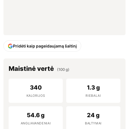
Pridėti kaip pageidaujamą šaltinį
Maistinė vertė
(100 g)
340
1.3 g
KALORIJOS
RIEBALAI
54.6 g
24 g
ANGLIAVANDENIAI
BALTYMAI