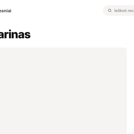
psniai
arinas