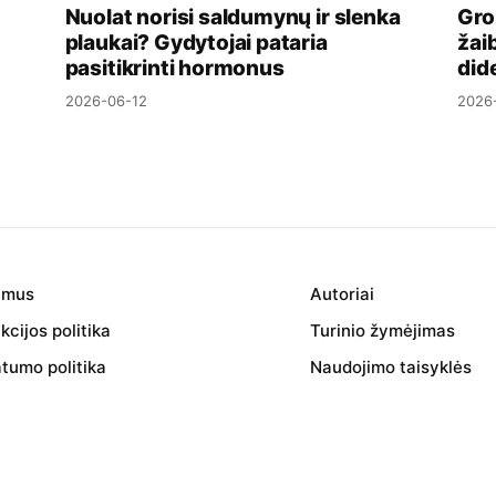
Nuolat norisi saldumynų ir slenka
Gro
plaukai? Gydytojai pataria
žai
pasitikrinti hormonus
dide
2026-06-12
2026
 mus
Autoriai
cijos politika
Turinio žymėjimas
atumo politika
Naudojimo taisyklės