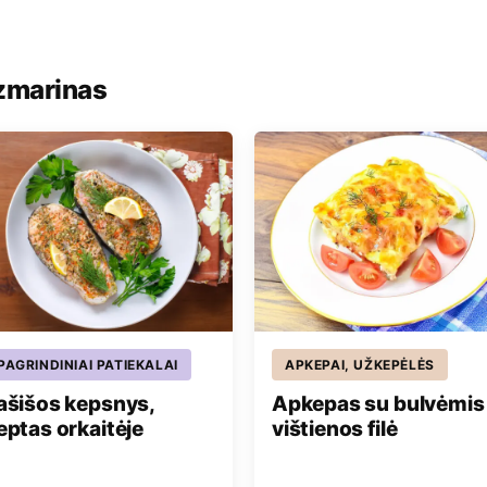
ozmarinas
PAGRINDINIAI PATIEKALAI
APKEPAI, UŽKEPĖLĖS
ašišos kepsnys,
Apkepas su bulvėmis 
eptas orkaitėje
vištienos filė