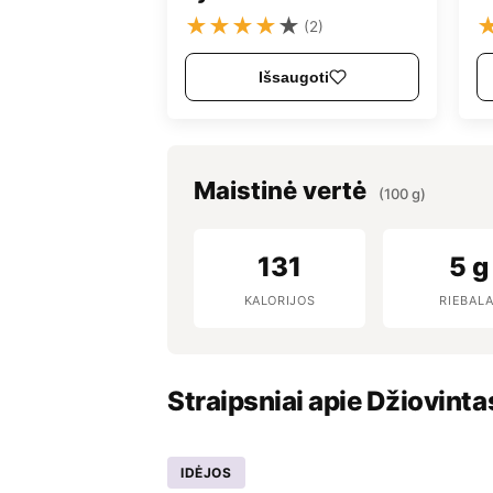
★
★
★
★
★
(2)
Išsaugoti
Maistinė vertė
(100 g)
131
5 g
KALORIJOS
RIEBALA
Straipsniai apie Džiovint
IDĖJOS