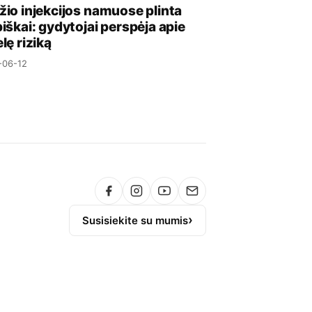
žio injekcijos namuose plinta
biškai: gydytojai perspėja apie
lę riziką
-06-12
Susisiekite su mumis