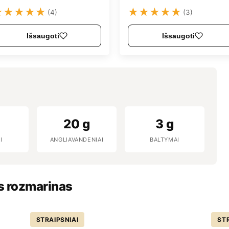
★
★
★
★
★
★
★
★
★
★
(4)
(3)
Išsaugoti
Išsaugoti
20 g
3 g
I
ANGLIAVANDENIAI
BALTYMAI
as rozmarinas
STRAIPSNIAI
STR