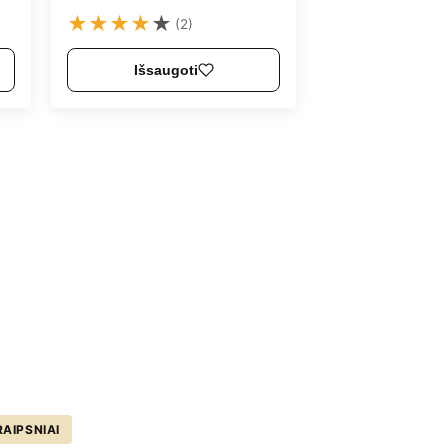
★
★
★
★
★
(2)
Išsaugoti
AIPSNIAI