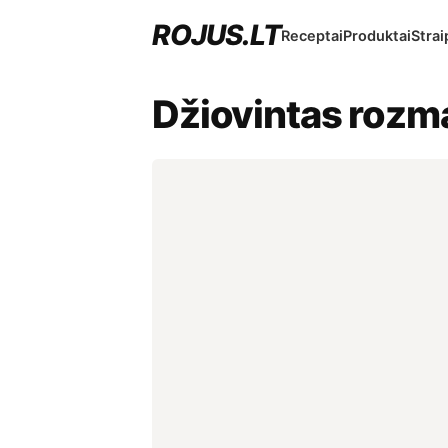
ROJUS.LT
Receptai
Produktai
Strai
Džiovintas rozm