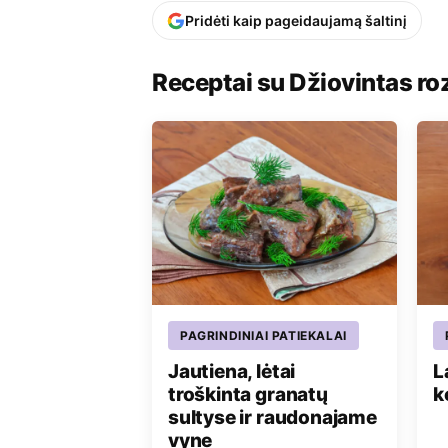
Pridėti kaip pageidaujamą šaltinį
Receptai su Džiovintas r
PAGRINDINIAI PATIEKALAI
Jautiena, lėtai
L
troškinta granatų
k
sultyse ir raudonajame
vyne