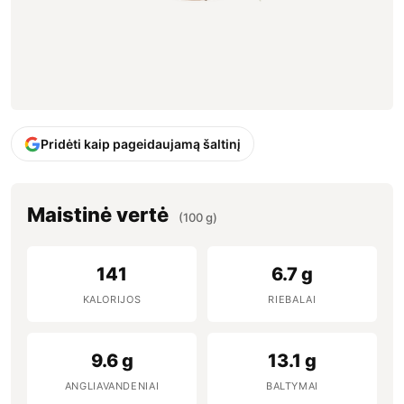
Pridėti kaip pageidaujamą šaltinį
Maistinė vertė
(100 g)
141
6.7 g
KALORIJOS
RIEBALAI
9.6 g
13.1 g
ANGLIAVANDENIAI
BALTYMAI