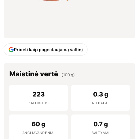
Pridėti kaip pageidaujamą šaltinį
Maistinė vertė
(100 g)
223
0.3 g
KALORIJOS
RIEBALAI
60 g
0.7 g
ANGLIAVANDENIAI
BALTYMAI