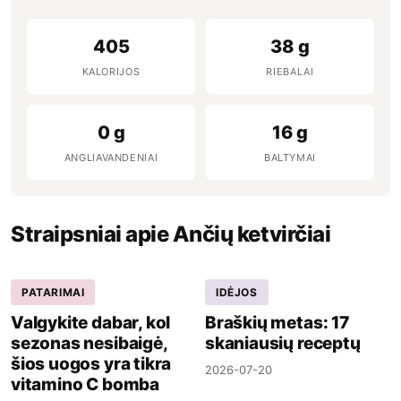
405
38 g
KALORIJOS
RIEBALAI
0 g
16 g
ANGLIAVANDENIAI
BALTYMAI
Straipsniai apie Ančių ketvirčiai
PATARIMAI
IDĖJOS
Valgykite dabar, kol
Braškių metas: 17
sezonas nesibaigė,
skaniausių receptų
šios uogos yra tikra
2026-07-20
vitamino C bomba