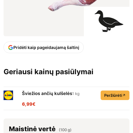
Pridėti kaip pageidaujamą šaltinį
Geriausi kainų pasiūlymai
Šviežios ančių kulšelės
1 kg
Peržiūrėti
6,99€
Maistinė vertė
(100 g)