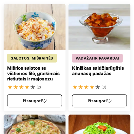
SALOTOS, MIŠRAINĖS
PADAŽAI IR PAGARDAI
Mišrios salotos su
Kiniškas saldžiarūgštis
vištienos filė, graikiniais
ananasų padažas
riešutais ir majonezu
★
★
★
★
★
★
★
★
★
★
(2)
(3)
Išsaugoti
Išsaugoti