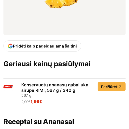
Pridėti kaip pageidaujamą šaltinį
Geriausi kainų pasiūlymai
Konservuotų ananasų gabaliukai
Peržiūrėti
sirupe RIMI, 567 g / 340 g
567 g
1,99€
2,99€
Receptai su Ananasai