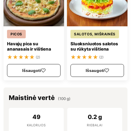
PICOS
SALOTOS, MIŠRAINĖS
Havajų pica su
Sluoksniuotos salotos
ananasais ir vištiena
su rūkyta vištiena
★
★
★
★
★
★
★
★
★
★
(2)
(2)
Išsaugoti
Išsaugoti
Maistinė vertė
(100 g)
49
0.2 g
KALORIJOS
RIEBALAI