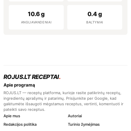
10.6 g
0.4 g
ANGLIAVANDENIAI
BALTYMAI
ROJUS.LT RECEPTAI
.
Apie programą
ROJUS.LT — receptų platforma, kurioje rasite patikrintų receptų,
ingredientų aprašymų ir patarimų. Prisijunkite per Google, kad
galėtumėte išsaugoti mėgstamus receptus, vertinti, komentuoti ir
pateikti savo receptus.
Apie mus
Autoriai
Redakcijos politika
Turinio žymėjimas