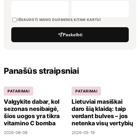
IŠSAUGOTI MANO DUOMENIS KITAM KARTUI
Paskelbti
Panašūs straipsniai
PATARIMAI
PATARIMAI
Valgykite dabar, kol
Lietuviai masiškai
sezonas nesibaigė,
daro šią klaidą: taip
šios uogos yra tikra
verdant bulves – jos
vitamino C bomba
netenka visų vertybių
2026-08-08
2026-05-19