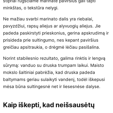
stipriai rūgščiame marinate paviršius gali tapti
minkštas, o tekstūra nelygi.
Ne mažiau svarbi marinato dalis yra riebalai,
pavyzdžiui, rapsų aliejus ar alyvuogių aliejus. Jie
padeda paskirstyti prieskonius, gerina apskrudimą ir
prisideda prie sultingumo, nes kepant paviršius
greičiau apsitraukia, o drėgmė lėčiau pasišalina.
Norint stabilesnio rezultato, galima rinktis ir lengvą
sūrymą: vanduo su druska trumpam laikui. Maisto
mokslo šaltiniai pabrėžia, kad druska padeda
baltymams geriau sulaikyti vandenį, todėl iškepusi
mėsa būna sultingesnė net ir liesesnėse dalyse.
Kaip iškepti, kad neišsausėtų