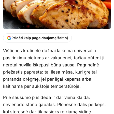
Pridėti kaip pageidaujamą šaltinį
Vištienos krūtinėlė dažnai laikoma universaliu
pasirinkimu pietums ar vakarienei, tačiau būtent ji
neretai nuvilia iškepusi būna sausa. Pagrindinė
priežastis paprasta: tai liesa mėsa, kuri greitai
praranda drėgmę, jei per ilgai kepama arba
kaitinama per aukštoje temperatūroje.
Prie sausumo prisideda ir dar viena klaida:
nevienodo storio gabalas. Plonesnė dalis perkeps,
kol storesnė dar tik pasieks reikiamą vidinę