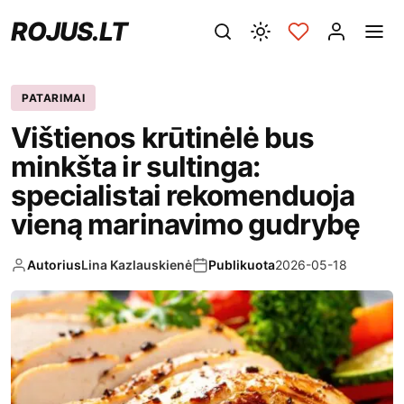
ROJUS.LT
PATARIMAI
Vištienos krūtinėlė bus
minkšta ir sultinga:
specialistai rekomenduoja
vieną marinavimo gudrybę
Autorius
Lina Kazlauskienė
Publikuota
2026-05-18