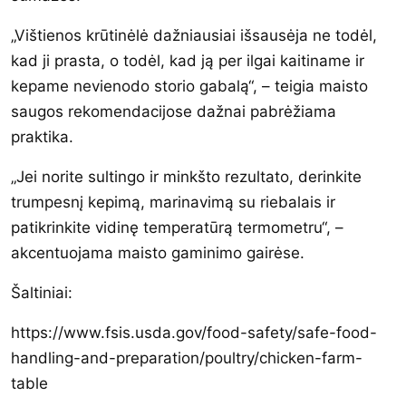
„Vištienos krūtinėlė dažniausiai išsausėja ne todėl,
kad ji prasta, o todėl, kad ją per ilgai kaitiname ir
kepame nevienodo storio gabalą“, – teigia maisto
saugos rekomendacijose dažnai pabrėžiama
praktika.
„Jei norite sultingo ir minkšto rezultato, derinkite
trumpesnį kepimą, marinavimą su riebalais ir
patikrinkite vidinę temperatūrą termometru“, –
akcentuojama maisto gaminimo gairėse.
Šaltiniai:
https://www.fsis.usda.gov/food-safety/safe-food-
handling-and-preparation/poultry/chicken-farm-
table