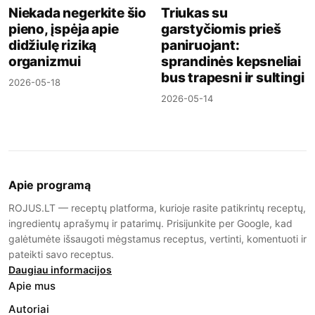
Niekada negerkite šio
Triukas su
pieno, įspėja apie
garstyčiomis prieš
didžiulę riziką
paniruojant:
organizmui
sprandinės kepsneliai
bus trapesni ir sultingi
2026-05-18
2026-05-14
Apie programą
ROJUS.LT — receptų platforma, kurioje rasite patikrintų receptų,
ingredientų aprašymų ir patarimų. Prisijunkite per Google, kad
galėtumėte išsaugoti mėgstamus receptus, vertinti, komentuoti ir
pateikti savo receptus.
Daugiau informacijos
Apie mus
Autoriai