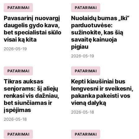
PATARIMAI
PATARIMAI
Pavasarinį nuovargį
Nuolaidų bumas „Iki“
daugelis gydo kava,
parduotuvėse:
bet specialistai siūlo
sužinokite, kas šią
visai ką kita
savaitę kainuoja
pigiau
2026-05-19
2026-05-19
PATARIMAI
PATARIMAI
Tikras auksas
Kepti kiaušiniai bus
senjorams: šį aliejų
lengvesni ir sveikesni,
renkasi vis dažniau,
pakanka pakeisti vos
bet siunčiamas ir
vieną dalyką
įspėjimas
2026-05-18
2026-05-18
PATARIMAI
PATARIMAI