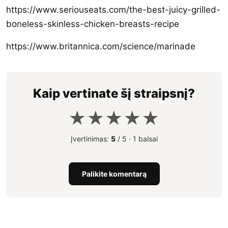
https://www.seriouseats.com/the-best-juicy-grilled-
boneless-skinless-chicken-breasts-recipe
https://www.britannica.com/science/marinade
Kaip vertinate šį straipsnį?
★
★
★
★
★
Įvertinimas:
5
/ 5 ·
1 balsai
Palikite komentarą