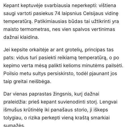
Kepant keptuvėje svarbiausia neperkepti: vištiena
saugi vartoti pasiekus 74 laipsnius Celsijaus vidinę
temperatūrą. Patikimiausias būdas tai užtikrinti yra
maisto termometras, nes vien spalvos vertinimas
dažnai klaidina.
Jei kepsite orkaitėje ar ant grotelių, principas tas
pats: vidus turi pasiekti reikiamą temperatūrą, o po
kepimo verta mėsą palikti kelioms minutėms pailsėti.
Poilsio metu sultys persiskirsto, todėl pjaunant jos
taip greitai neišbėga.
Dar vienas paprastas žingsnis, kurį dažnai
praleidžia: prieš kepant suvienodinti storį. Lengvai
išmušus krūtinėlę iki panašaus storio, ji iškeps
tolygiau, o rizika perkepti vieną kraštą smarkiai
sumažės.