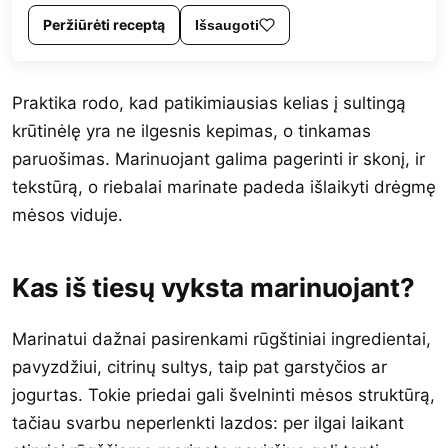
Peržiūrėti receptą
Išsaugoti
Praktika rodo, kad patikimiausias kelias į sultingą
krūtinėlę yra ne ilgesnis kepimas, o tinkamas
paruošimas. Marinuojant galima pagerinti ir skonį, ir
tekstūrą, o riebalai marinate padeda išlaikyti drėgmę
mėsos viduje.
Kas iš tiesų vyksta marinuojant?
Marinatui dažnai pasirenkami rūgštiniai ingredientai,
pavyzdžiui, citrinų sultys, taip pat garstyčios ar
jogurtas. Tokie priedai gali švelninti mėsos struktūrą,
tačiau svarbu neperlenkti lazdos: per ilgai laikant