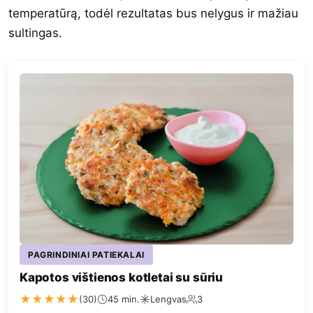
temperatūrą, todėl rezultatas bus nelygus ir mažiau
sultingas.
PAGRINDINIAI PATIEKALAI
Kapotos vištienos kotletai su sūriu
★
★
★
★
★
(30)
45 min.
Lengvas
3