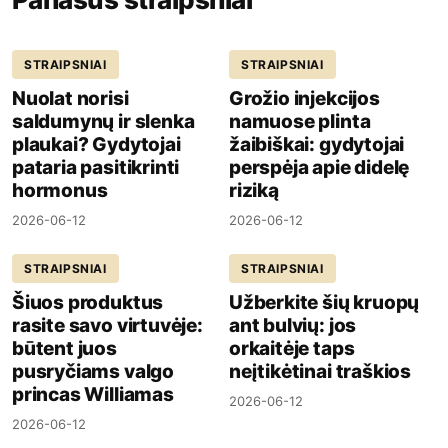
STRAIPSNIAI
STRAIPSNIAI
Nuolat norisi
Grožio injekcijos
saldumynų ir slenka
namuose plinta
plaukai? Gydytojai
žaibiškai: gydytojai
pataria pasitikrinti
perspėja apie didelę
hormonus
riziką
2026-06-12
2026-06-12
STRAIPSNIAI
STRAIPSNIAI
Šiuos produktus
Užberkite šių kruopų
rasite savo virtuvėje:
ant bulvių: jos
būtent juos
orkaitėje taps
pusryčiams valgo
neįtikėtinai traškios
princas Williamas
2026-06-12
2026-06-12