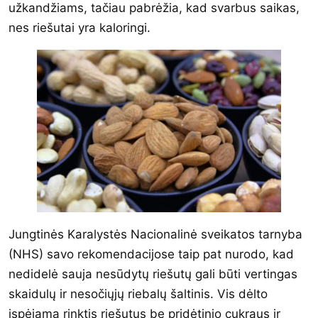
užkandžiams, tačiau pabrėžia, kad svarbus saikas,
nes riešutai yra kaloringi.
Jungtinės Karalystės Nacionalinė sveikatos tarnyba
(NHS) savo rekomendacijose taip pat nurodo, kad
nedidelė sauja nesūdytų riešutų gali būti vertingas
skaidulų ir nesočiųjų riebalų šaltinis. Vis dėlto
įspėjama rinktis riešutus be pridėtinio cukraus ir