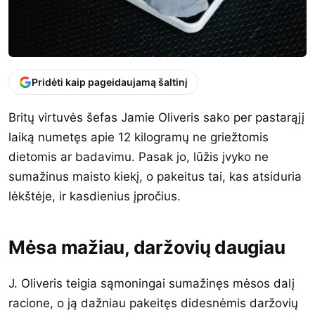
Pridėti kaip pageidaujamą šaltinį
Britų virtuvės šefas Jamie Oliveris sako per pastarąjį
laiką numetęs apie 12 kilogramų ne griežtomis
dietomis ar badavimu. Pasak jo, lūžis įvyko ne
sumažinus maisto kiekį, o pakeitus tai, kas atsiduria
lėkštėje, ir kasdienius įpročius.
Mėsa mažiau, daržovių daugiau
J. Oliveris teigia sąmoningai sumažinęs mėsos dalį
racione, o ją dažniau pakeitęs didesnėmis daržovių