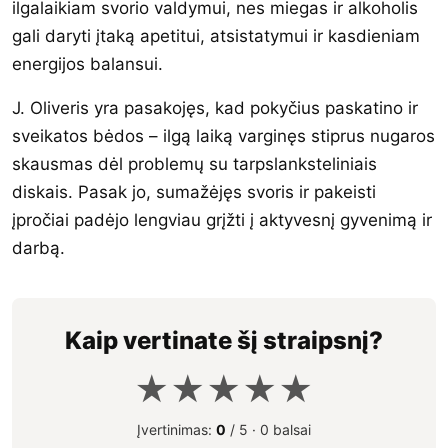
ilgalaikiam svorio valdymui, nes miegas ir alkoholis
gali daryti įtaką apetitui, atsistatymui ir kasdieniam
energijos balansui.
J. Oliveris yra pasakojęs, kad pokyčius paskatino ir
sveikatos bėdos – ilgą laiką varginęs stiprus nugaros
skausmas dėl problemų su tarpslanksteliniais
diskais. Pasak jo, sumažėjęs svoris ir pakeisti
įpročiai padėjo lengviau grįžti į aktyvesnį gyvenimą ir
darbą.
Kaip vertinate šį straipsnį?
★
★
★
★
★
Įvertinimas:
0
/ 5 ·
0 balsai