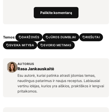
Palikite komentarą
Temos:
DARŽOVĖS
JŪROS DUMBLIAI
RIEŠUTAI
SVEIKA MITYBA
SVORIO METIMAS
AUTORIUS
Rasa Jankauskaitė
Esu autorė, kuriai patinka atrasti įdomias temas,
naudingus patarimus ir naujus receptus. Labiausiai
vertinu idėjas, kurios yra aiškios, praktiškos ir lengvai
pritaikomos.