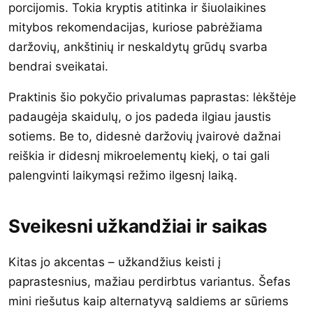
porcijomis. Tokia kryptis atitinka ir šiuolaikines
mitybos rekomendacijas, kuriose pabrėžiama
daržovių, ankštinių ir neskaldytų grūdų svarba
bendrai sveikatai.
Praktinis šio pokyčio privalumas paprastas: lėkštėje
padaugėja skaidulų, o jos padeda ilgiau jaustis
sotiems. Be to, didesnė daržovių įvairovė dažnai
reiškia ir didesnį mikroelementų kiekį, o tai gali
palengvinti laikymąsi režimo ilgesnį laiką.
Sveikesni užkandžiai ir saikas
Kitas jo akcentas – užkandžius keisti į
paprastesnius, mažiau perdirbtus variantus. Šefas
mini riešutus kaip alternatyvą saldiems ar sūriems