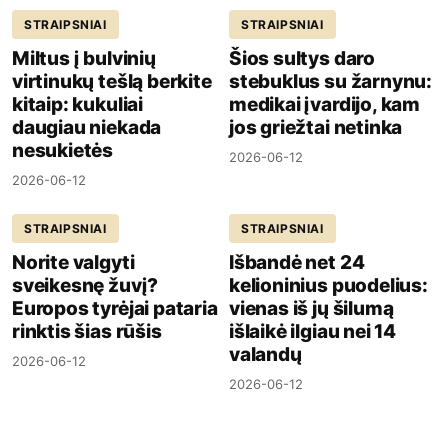
STRAIPSNIAI
STRAIPSNIAI
Miltus į bulvinių
Šios sultys daro
virtinukų tešlą berkite
stebuklus su žarnynu:
kitaip: kukuliai
medikai įvardijo, kam
daugiau niekada
jos griežtai netinka
nesukietės
2026-06-12
2026-06-12
STRAIPSNIAI
STRAIPSNIAI
Norite valgyti
Išbandė net 24
sveikesnę žuvį?
kelioninius puodelius:
Europos tyrėjai pataria
vienas iš jų šilumą
rinktis šias rūšis
išlaikė ilgiau nei 14
valandų
2026-06-12
2026-06-12