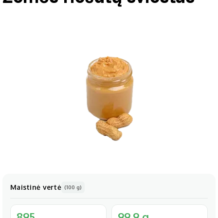
Maistinė vertė
(100 g)
895
99.9 g