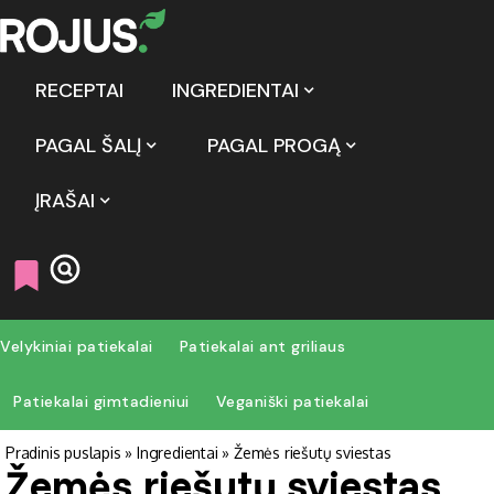
RECEPTAI
INGREDIENTAI
PAGAL ŠALĮ
PAGAL PROGĄ
ĮRAŠAI
Velykiniai patiekalai
Patiekalai ant griliaus
Patiekalai gimtadieniui
Veganiški patiekalai
Pradinis puslapis
»
Ingredientai
»
Žemės riešutų sviestas
Žemės riešutų sviestas