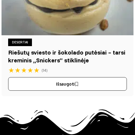
DESERTAI
Riešutų sviesto ir šokolado putėsiai – tarsi
kreminis „Snickers” stiklinėje
★
★
★
★
★
(14)
Išsaugoti