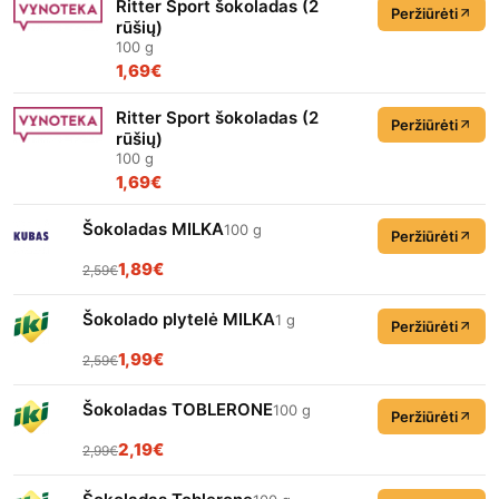
Ritter Sport šokoladas (2
Peržiūrėti
rūšių)
100 g
1,69€
Ritter Sport šokoladas (2
Peržiūrėti
rūšių)
100 g
1,69€
Šokoladas MILKA
100 g
Peržiūrėti
1,89€
2,59€
Šokolado plytelė MILKA
1 g
Peržiūrėti
1,99€
2,59€
Šokoladas TOBLERONE
100 g
Peržiūrėti
2,19€
2,99€