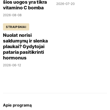
šios uogos yra tikra
2026-07-20
vitamino C bomba
2026-08-08
STRAIPSNIAI
Nuolat norisi
saldumynų ir slenka
plaukai? Gydytojai
pataria pasitikrinti
hormonus
2026-06-12
Apie programą