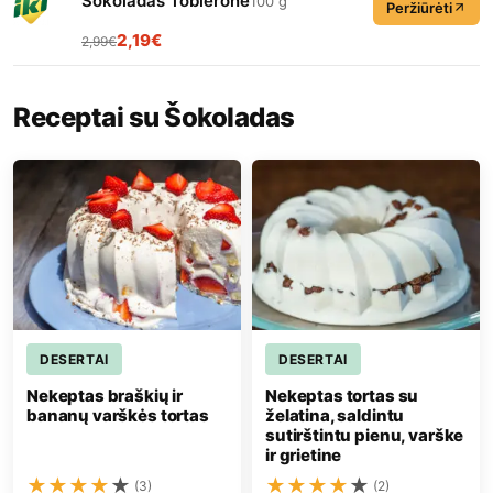
Šokoladas Toblerone
100 g
Peržiūrėti
2,19€
2,99€
Receptai su Šokoladas
DESERTAI
DESERTAI
Nekeptas braškių ir
Nekeptas tortas su
bananų varškės tortas
želatina, saldintu
sutirštintu pienu, varške
ir grietine
★
★
★
★
★
★
★
★
★
★
(3)
(2)