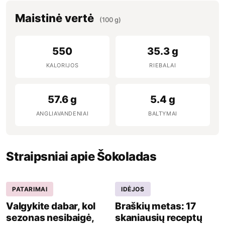
Maistinė vertė
(100 g)
550
35.3 g
KALORIJOS
RIEBALAI
57.6 g
5.4 g
ANGLIAVANDENIAI
BALTYMAI
Straipsniai apie Šokoladas
PATARIMAI
IDĖJOS
Valgykite dabar, kol
Braškių metas: 17
sezonas nesibaigė,
skaniausių receptų