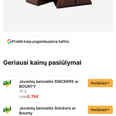
Pridėti kaip pageidaujamą šaltinį
Geriausi kainų pasiūlymai
Javainių batonėlis SNICKERS ar
Peržiūrėti
BOUNTY
32 g
0,79€
1,29€
Javainių batonėlis Snickers ar
Peržiūrėti
Bounty