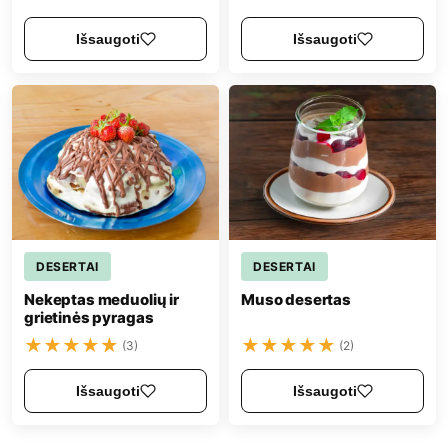
Išsaugoti
Išsaugoti
DESERTAI
DESERTAI
Nekeptas meduolių ir
Muso desertas
grietinės pyragas
★
★
★
★
★
★
★
★
★
★
(3)
(2)
Išsaugoti
Išsaugoti