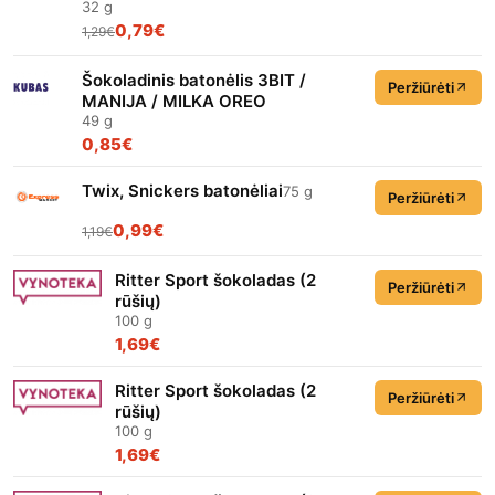
32 g
0,79€
1,29€
Šokoladinis batonėlis 3BIT /
Peržiūrėti
MANIJA / MILKA OREO
49 g
0,85€
Twix, Snickers batonėliai
75 g
Peržiūrėti
0,99€
1,19€
Ritter Sport šokoladas (2
Peržiūrėti
rūšių)
100 g
1,69€
Ritter Sport šokoladas (2
Peržiūrėti
rūšių)
100 g
1,69€