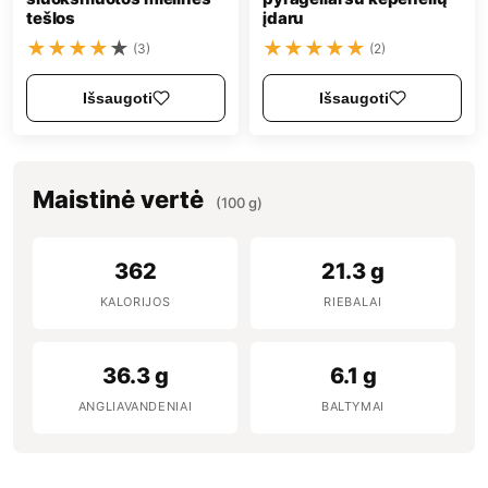
tešlos
įdaru
★
★
★
★
★
★
★
★
★
★
(3)
(2)
Išsaugoti
Išsaugoti
Maistinė vertė
(100 g)
362
21.3 g
KALORIJOS
RIEBALAI
36.3 g
6.1 g
ANGLIAVANDENIAI
BALTYMAI