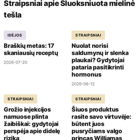
Straipsniai apie Sluoksniuota mielinė
tešla
IDĖJOS
STRAIPSNIAI
Braškių metas: 17
Nuolat norisi
skaniausių receptų
saldumynų ir slenka
plaukai? Gydytojai
2026-07-20
pataria pasitikrinti
hormonus
2026-06-12
STRAIPSNIAI
STRAIPSNIAI
Grožio injekcijos
Šiuos produktus
namuose plinta
rasite savo virtuvėje:
žaibiškai: gydytojai
būtent juos
perspėja apie didelę
pusryčiams valgo
riziką
princas Williamas