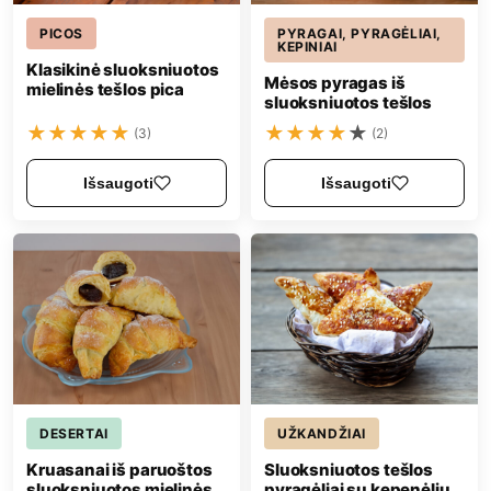
PICOS
PYRAGAI, PYRAGĖLIAI,
KEPINIAI
Klasikinė sluoksniuotos
Mėsos pyragas iš
mielinės tešlos pica
sluoksniuotos tešlos
★
★
★
★
★
★
★
★
★
★
(3)
(2)
Išsaugoti
Išsaugoti
DESERTAI
UŽKANDŽIAI
Kruasanai iš paruoštos
Sluoksniuotos tešlos
sluoksniuotos mielinės
pyragėliai su kepenėlių