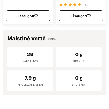
★
★
★
★
★
(15)
Išsaugoti
Išsaugoti
Maistinė vertė
(100 g)
29
0 g
KALORIJOS
RIEBALAI
7.9 g
0 g
ANGLIAVANDENIAI
BALTYMAI