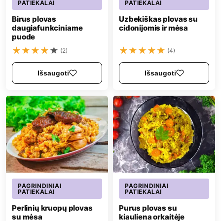
PATIEKALAI
PATIEKALAI
Birus plovas
Uzbekiškas plovas su
daugiafunkciniame
cidonijomis ir mėsa
puode
★
★
★
★
★
★
★
★
★
★
(2)
(4)
Išsaugoti
Išsaugoti
PAGRINDINIAI
PAGRINDINIAI
PATIEKALAI
PATIEKALAI
Perlinių kruopų plovas
Purus plovas su
su mėsa
kiauliena orkaitėje