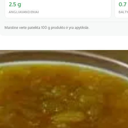
2.5 g
0.7
ANGLIAVANDENIAI
BALT
Maistinė vertė pateikta 100 g produkto ir yra apytikslė.