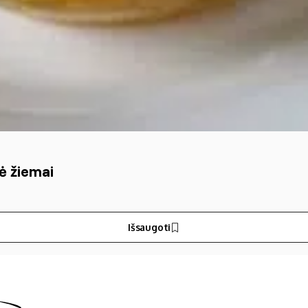
ė žiemai
Išsaugoti