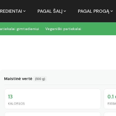
REDIENTAI
PAGAL ŠALĮ
PAGAL PROGĄ
atiekalai gimtadieniui
Veganiški patiekalai
Maistinė vertė
(100 g)
13
0.1
KALORIJOS
RIEBA