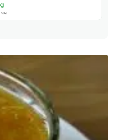
 g
YMAI