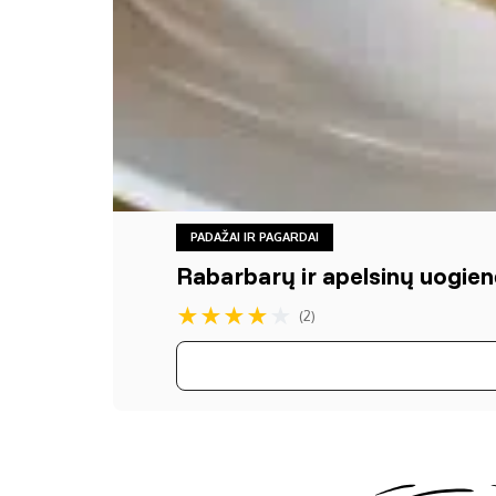
PADAŽAI IR PAGARDAI
Rabarbarų ir apelsinų uogien
★
★
★
★
★
(2)