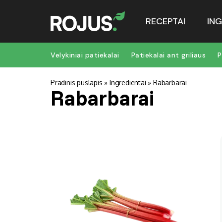
RECEPTAI
ING
Velykiniai patiekalai
Patiekalai ant griliaus
P
Pradinis puslapis
»
Ingredientai
»
Rabarbarai
Rabarbarai