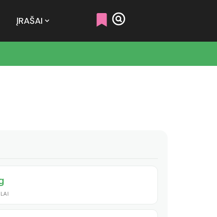
ĮRAŠAI
 g
LAI