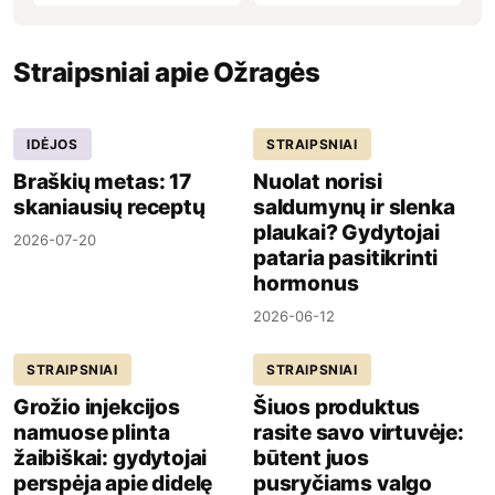
Straipsniai apie Ožragės
IDĖJOS
STRAIPSNIAI
Braškių metas: 17
Nuolat norisi
skaniausių receptų
saldumynų ir slenka
plaukai? Gydytojai
2026-07-20
pataria pasitikrinti
hormonus
2026-06-12
STRAIPSNIAI
STRAIPSNIAI
Grožio injekcijos
Šiuos produktus
namuose plinta
rasite savo virtuvėje:
žaibiškai: gydytojai
būtent juos
perspėja apie didelę
pusryčiams valgo