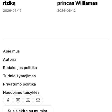
riziką
princas Williamas
2026-06-12
2026-06-12
Apie mus
Autoriai
Redakcijos politika
Turinio žymėjimas
Privatumo politika
Naudojimo taisyklės
Susisiekite su mumis