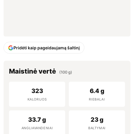
Pridėti kaip pageidaujamą šaltinį
Maistinė vertė
(100 g)
323
6.4 g
KALORIJOS
RIEBALAI
33.7 g
23 g
ANGLIAVANDENIAI
BALTYMAI