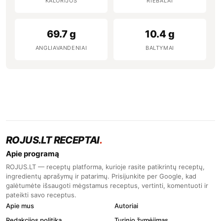
KALORIJOS
RIEBALAI
69.7 g
10.4 g
ANGLIAVANDENIAI
BALTYMAI
ROJUS.LT RECEPTAI
.
Apie programą
ROJUS.LT — receptų platforma, kurioje rasite patikrintų receptų,
ingredientų aprašymų ir patarimų. Prisijunkite per Google, kad
galėtumėte išsaugoti mėgstamus receptus, vertinti, komentuoti ir
pateikti savo receptus.
Apie mus
Autoriai
Redakcijos politika
Turinio žymėjimas