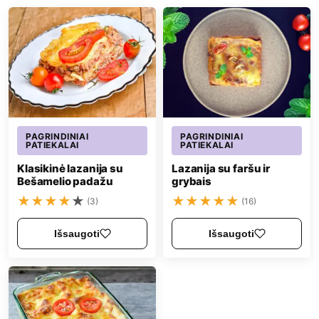
PAGRINDINIAI
PAGRINDINIAI
PATIEKALAI
PATIEKALAI
Klasikinė lazanija su
Lazanija su faršu ir
Bešamelio padažu
grybais
★
★
★
★
★
★
★
★
★
★
(3)
(16)
Išsaugoti
Išsaugoti