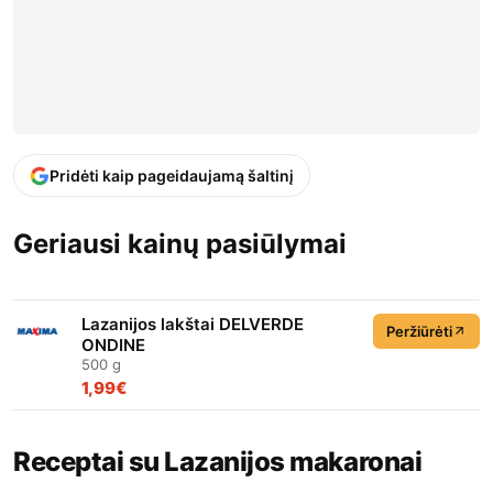
Pridėti kaip pageidaujamą šaltinį
Geriausi kainų pasiūlymai
Lazanijos lakštai DELVERDE
Peržiūrėti
ONDINE
500 g
1,99€
Receptai su Lazanijos makaronai