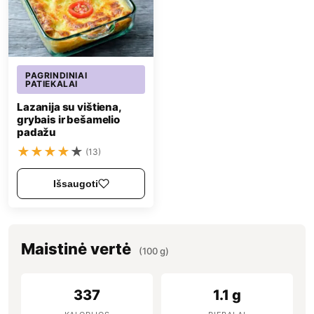
PAGRINDINIAI
PATIEKALAI
Lazanija su vištiena,
grybais ir bešamelio
padažu
★
★
★
★
★
(13)
Išsaugoti
Maistinė vertė
(100 g)
337
1.1 g