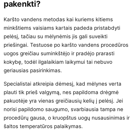
pakenkti?
Karšto vandens metodas kai kuriems kitiems
minkštiems vaisiams kartais padeda pristabdyti
pelėsį, tačiau su mėlynėmis jis gali suveikti
priešingai. Testuose po karšto vandens procedūros
uogos greičiau suminkštėjo ir pradėjo prarasti
kokybę, todėl ilgalaikiam laikymui tai nebuvo
geriausias pasirinkimas.
Specialistai atkreipia dėmesį, kad mėlynes verta
plauti tik prieš valgymą, nes papildoma drėgmė
pakuotėje yra vienas greičiausių kelių į pelėsį. Jei
norisi papildomo saugumo, svarbiausia tampa ne
procedūrų gausa, o kruopštus uogų nusausinimas ir
šaltos temperatūros palaikymas.