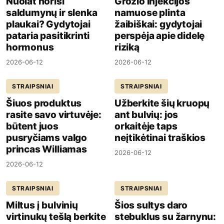
Nuolat norisi
Grožio injekcijos
saldumynų ir slenka
namuose plinta
plaukai? Gydytojai
žaibiškai: gydytojai
pataria pasitikrinti
perspėja apie didelę
hormonus
riziką
2026-06-12
2026-06-12
STRAIPSNIAI
STRAIPSNIAI
Šiuos produktus
Užberkite šių kruopų
rasite savo virtuvėje:
ant bulvių: jos
būtent juos
orkaitėje taps
pusryčiams valgo
neįtikėtinai traškios
princas Williamas
2026-06-12
2026-06-12
STRAIPSNIAI
STRAIPSNIAI
Miltus į bulvinių
Šios sultys daro
virtinukų tešlą berkite
stebuklus su žarnynu: