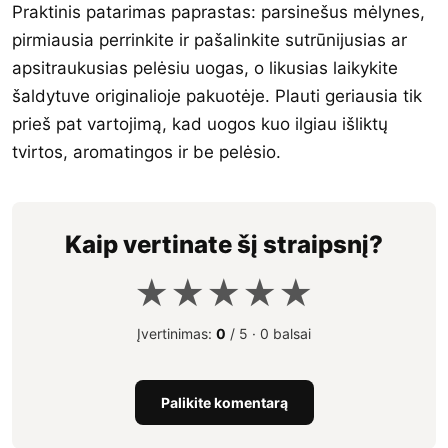
Praktinis patarimas paprastas: parsinešus mėlynes,
pirmiausia perrinkite ir pašalinkite sutrūnijusias ar
apsitraukusias pelėsiu uogas, o likusias laikykite
šaldytuve originalioje pakuotėje. Plauti geriausia tik
prieš pat vartojimą, kad uogos kuo ilgiau išliktų
tvirtos, aromatingos ir be pelėsio.
Kaip vertinate šį straipsnį?
★
★
★
★
★
Įvertinimas:
0
/ 5 ·
0 balsai
Palikite komentarą