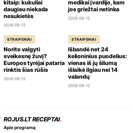
kitaip: kukuliai
medikai įvardijo, kam
daugiau niekada
jos griežtai netinka
nesukietės
2026-06-12
2026-06-12
STRAIPSNIAI
STRAIPSNIAI
Norite valgyti
Išbandė net 24
sveikesnę žuvį?
kelioninius puodelius:
Europos tyrėjai pataria
vienas iš jų šilumą
rinktis šias rūšis
išlaikė ilgiau nei 14
valandų
2026-06-12
2026-06-12
ROJUS.LT RECEPTAI
.
Apie programą