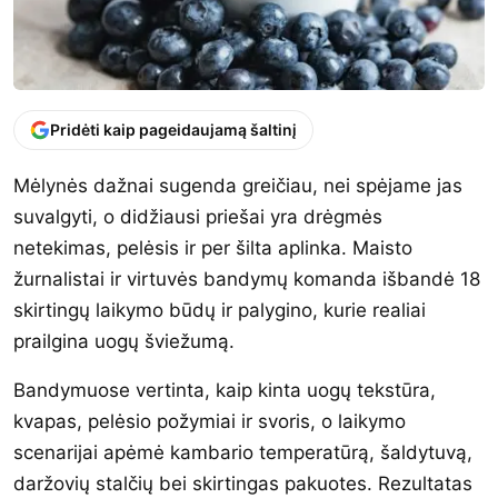
Pridėti kaip pageidaujamą šaltinį
Mėlynės dažnai sugenda greičiau, nei spėjame jas
suvalgyti, o didžiausi priešai yra drėgmės
netekimas, pelėsis ir per šilta aplinka. Maisto
žurnalistai ir virtuvės bandymų komanda išbandė 18
skirtingų laikymo būdų ir palygino, kurie realiai
prailgina uogų šviežumą.
Bandymuose vertinta, kaip kinta uogų tekstūra,
kvapas, pelėsio požymiai ir svoris, o laikymo
scenarijai apėmė kambario temperatūrą, šaldytuvą,
daržovių stalčių bei skirtingas pakuotes. Rezultatas