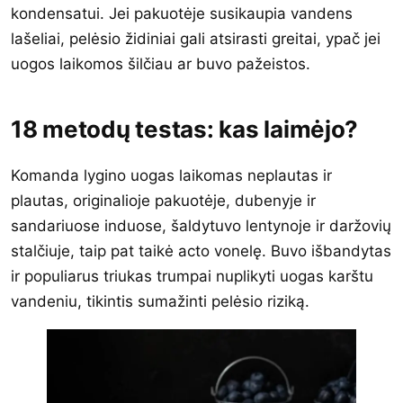
kondensatui. Jei pakuotėje susikaupia vandens
lašeliai, pelėsio židiniai gali atsirasti greitai, ypač jei
uogos laikomos šilčiau ar buvo pažeistos.
18 metodų testas: kas laimėjo?
Komanda lygino uogas laikomas neplautas ir
plautas, originalioje pakuotėje, dubenyje ir
sandariuose induose, šaldytuvo lentynoje ir daržovių
stalčiuje, taip pat taikė acto vonelę. Buvo išbandytas
ir populiarus triukas trumpai nuplikyti uogas karštu
vandeniu, tikintis sumažinti pelėsio riziką.