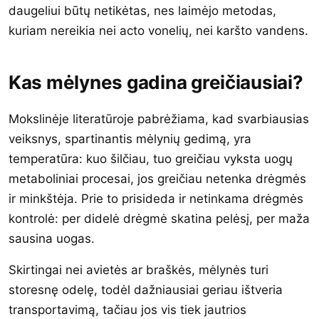
daugeliui būtų netikėtas, nes laimėjo metodas,
kuriam nereikia nei acto vonelių, nei karšto vandens.
Kas mėlynes gadina greičiausiai?
Mokslinėje literatūroje pabrėžiama, kad svarbiausias
veiksnys, spartinantis mėlynių gedimą, yra
temperatūra: kuo šilčiau, tuo greičiau vyksta uogų
metaboliniai procesai, jos greičiau netenka drėgmės
ir minkštėja. Prie to prisideda ir netinkama drėgmės
kontrolė: per didelė drėgmė skatina pelėsį, per maža
sausina uogas.
Skirtingai nei avietės ar braškės, mėlynės turi
storesnę odelę, todėl dažniausiai geriau ištveria
transportavimą, tačiau jos vis tiek jautrios