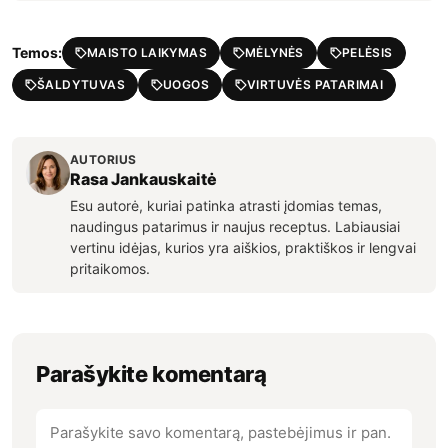
Temos:
MAISTO LAIKYMAS
MĖLYNĖS
PELĖSIS
ŠALDYTUVAS
UOGOS
VIRTUVĖS PATARIMAI
AUTORIUS
Rasa Jankauskaitė
Esu autorė, kuriai patinka atrasti įdomias temas,
naudingus patarimus ir naujus receptus. Labiausiai
vertinu idėjas, kurios yra aiškios, praktiškos ir lengvai
pritaikomos.
Parašykite komentarą