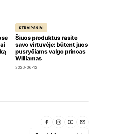
STRAIPSNIAI
ose
Šiuos produktus rasite
ai
savo virtuvėje: būtent juos
iką
pusryčiams valgo princas
Williamas
2026-06-12