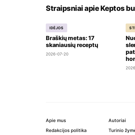
Straipsniai apie Keptos b
IDĖJOS
ST
Braškių metas: 17
Nuo
skaniausių receptų
sle
pat
2026-07-20
ho
2026
Apie mus
Autoriai
Redakcijos politika
Turinio žym