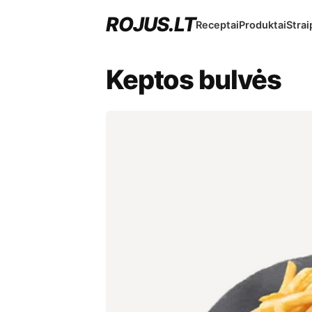
ROJUS.LT
Receptai
Produktai
Strai
Keptos bulvės