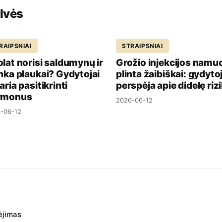
ulvės
RAIPSNIAI
STRAIPSNIAI
lat norisi saldumynų ir
Grožio injekcijos namu
nka plaukai? Gydytojai
plinta žaibiškai: gydytoj
aria pasitikrinti
perspėja apie didelę riz
rmonus
2026-06-12
-06-12
ėjimas