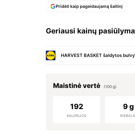
Pridėti kaip pageidaujamą šaltinį
Geriausi kainų pasiūlyma
HARVEST BASKET šaldytos bulvy
Maistinė vertė
(100 g)
192
9 g
KALORIJOS
RIEBALA