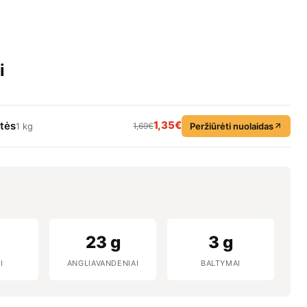
i
1,35€
tės
1,69€
Peržiūrėti nuolaidas
1 kg
23 g
3 g
I
ANGLIAVANDENIAI
BALTYMAI