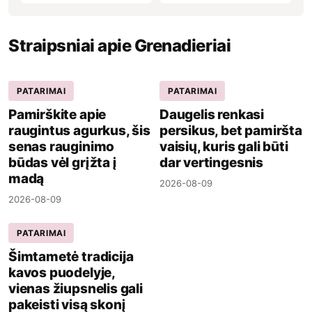
Straipsniai apie Grenadieriai
PATARIMAI
PATARIMAI
Pamirškite apie
Daugelis renkasi
raugintus agurkus, šis
persikus, bet pamiršta
senas rauginimo
vaisių, kuris gali būti
būdas vėl grįžta į
dar vertingesnis
madą
2026-08-09
2026-08-09
PATARIMAI
Šimtametė tradicija
kavos puodelyje,
vienas žiupsnelis gali
pakeisti visą skonį