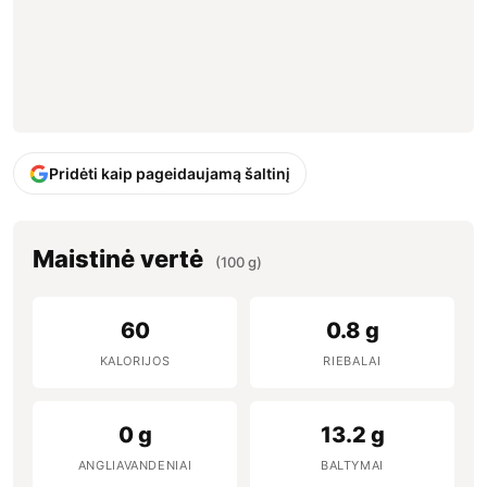
Pridėti kaip pageidaujamą šaltinį
Maistinė vertė
(100 g)
60
0.8 g
KALORIJOS
RIEBALAI
0 g
13.2 g
ANGLIAVANDENIAI
BALTYMAI