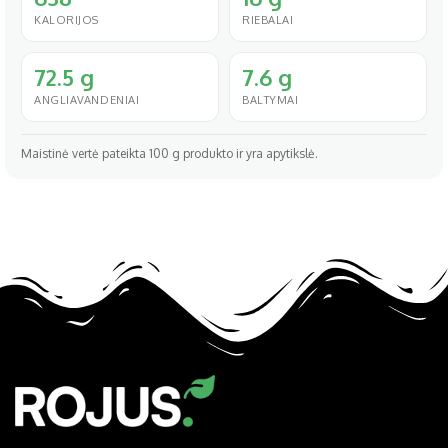
KALORIJOS
RIEBALAI
72.5 g
7.6 g
ANGLIAVANDENIAI
BALTYMAI
Maistinė vertė pateikta 100 g produkto ir yra apytikslė.