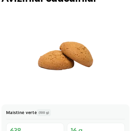
Maistinė vertė
(100 g)
638
16 g