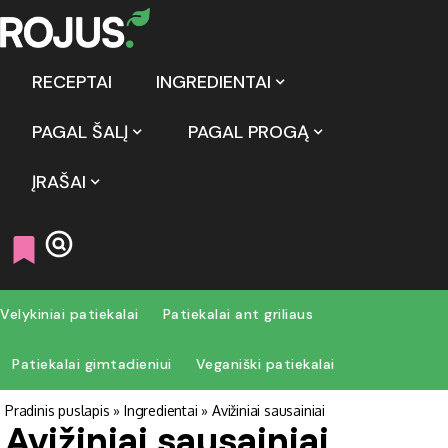
RECEPTAI
INGREDIENTAI
PAGAL ŠALĮ
PAGAL PROGĄ
ĮRAŠAI
Velykiniai patiekalai
Patiekalai ant griliaus
Patiekalai gimtadieniui
Veganiški patiekalai
Pradinis puslapis
»
Ingredientai
»
Avižiniai sausainiai
Avižiniai sausainiai